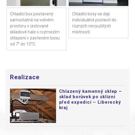
Chladící box postavený
Chladící boxy se dají
samostatně na volném
individuálně postavit do
prostoru v izolované
různých nevyužitých
skladové hale s rozmezím
místností.
chlazení v zavřeném boxu
od 7° do 15°C.
Realizace
Chlazený kamenný sklep –
sklad borůvek po sklizni
před expedicí – Liberecký
kraj