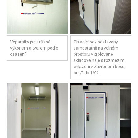
Výparníky jsou různé
Chladící box postavený
výkonem a tvarem podle
samostatně na volném
osazení.
prostoru v izolované
skladové hale s rozmezím
chlazení v zavřeném boxu
od 7° do 15°C.