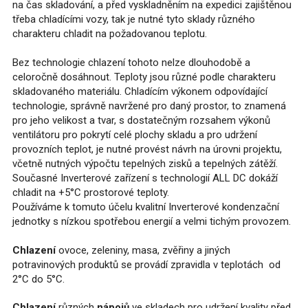
na čas skladování, a před vyskladněním na expedici zajištěnou
třeba chladícími vozy, tak je nutné tyto sklady různého
charakteru chladit na požadovanou teplotu.
Bez technologie chlazení tohoto nelze dlouhodobě a
celoročně dosáhnout. Teploty jsou různé podle charakteru
skladovaného materiálu. Chladícím výkonem odpovídající
technologie, správně navržené pro daný prostor, to znamená
pro jeho velikost a tvar, s dostatečným rozsahem výkonů
ventilátoru pro pokrytí celé plochy skladu a pro udržení
provozních teplot, je nutné provést návrh na úrovni projektu,
včetně nutných výpočtu tepelných zisků a tepelných zátěží.
Současné Inverterové zařízení s technologií ALL DC dokáží
chladit na +5°C prostorové teploty.
Používáme k tomuto účelu kvalitní Inverterové kondenzační
jednotky s nízkou spotřebou energií a velmi tichým provozem.
Chlazení
ovoce, zeleniny, masa, zvěřiny a jiných
potravinových produktů se provádí zpravidla v teplotách od
2°C do 5°C.
Chlazení
různých
nápojů
ve skladech pro udržení kvality před