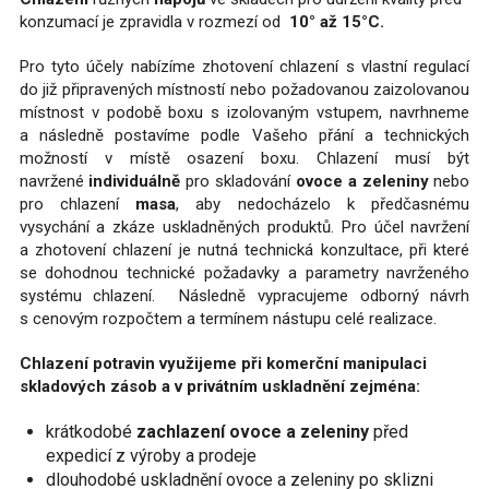
konzumací je zpravidla v rozmezí od
10° až 15°C.
Pro tyto účely nabízíme zhotovení chlazení s vlastní regulací
do již připravených místností nebo požadovanou zaizolovanou
místnost v podobě boxu s izolovaným vstupem, navrhneme
a následně postavíme podle Vašeho přání a technických
možností v místě osazení boxu. Chlazení musí být
navržené
individuálně
pro skladování
ovoce a zeleniny
nebo
pro chlazení
masa
, aby nedocházelo k předčasnému
vysychání a zkáze uskladněných produktů. Pro účel navržení
a zhotovení chlazení je nutná technická konzultace, při které
se dohodnou technické požadavky a parametry navrženého
systému chlazení. Následně vypracujeme odborný návrh
s cenovým rozpočtem a termínem nástupu celé realizace.
Chlazení potravin využijeme při komerční manipulaci
skladových zásob a v privátním uskladnění zejména:
krátkodobé
zachlazení ovoce a zeleniny
před
expedicí z výroby a prodeje
dlouhodobé uskladnění ovoce a zeleniny po sklizni