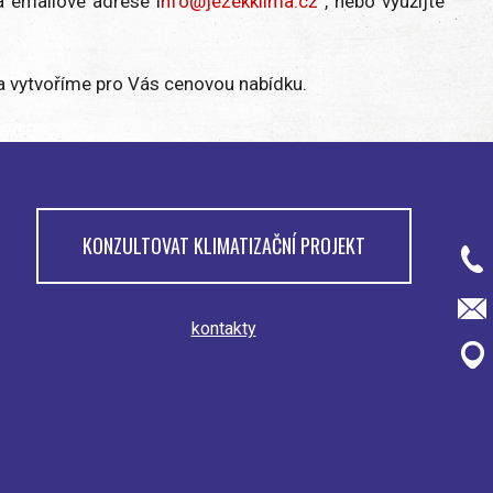
a emailové adrese i
nfo@jezekklima.cz
, nebo využijte
 a vytvoříme pro Vás cenovou nabídku.
KONZULTOVAT KLIMATIZAČNÍ PROJEKT
kontakty