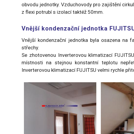
obvodu jednotky. Vzduchovody pro zajištění cirku
z flexi potrubí s izolací taktéž 50mm.
Vnější kondenzační jednotka FUJITS
Vnější kondenzační jednotka byla osazena na fa
střechy.
Se zhotovenou Inverterovou klimatizací FUJITSU
místnosti na stejnou konstantní teplotu nep
Inverterovou klimatizací FUJITSU velmi rychle při