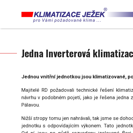
Přejít
k
hlavnímu
obsahu
Jedna Inverterová klimatizac
Jednou vnitřní jednotkou jsou klimatizované, po
Majitelé RD požadovali technické řešení klimat
návrhu v podobném pojetí, jako je řešena jedna 
Pálavou.
Nižší stropy tomu jen nahrávali, tak jsme se doho
jednotku s odpovídajícím výkonem. Tato jednot