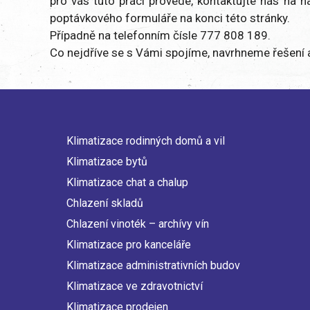
pro vás tuto práci provede, kontaktujte nás na n
poptávkového formuláře na konci této stránky.
Případně na telefonním čísle 777 808 189.
Co nejdříve se s Vámi spojíme, navrhneme řešení
Klimatizace rodinných domů a vil
Main
Klimatizace bytů
navigation
Klimatizace chat a chalup
Chlazení skladů
Chlazení vinoték – archívy vín
Klimatizace pro kanceláře
Klimatizace administrativních budov
Klimatizace ve zdravotnictví
Klimatizace prodejen