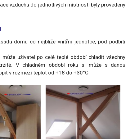
lace vzduchu do jednotlivých místností byly provedeny
U
sádu domu co nejblíže vnitřní jednotce, pod podbití
 může uživatel po celé teplé období chladit všechny
řetržitě. V chladném období roku si může s danou
topit v rozmezí teplot od +18 do +30°C.