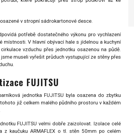
Klimatizace ve zdravotnictví
potrubí, které pokračují přes strop podkroví až ke
Klimatizace prodejen
 osazené v stropní sádrokartonové desce.
Klimatizace pro kontejnerová pracoviště
dpovídá potřebě dostatečného výkonu pro vychlazení
Klimatizace pro průmysl a výrobu
 místnosti. V hlavní obývací hale s jídelnou a kuchyní
a cirkulace vzduchu přes jednotku osazenou na půdě.
 jsme museli vyřešit průduch vystupující ze stěny přes
duchu.
tizace FUJITSU
parníková jednotka FUJITSU byla osazena do zbytku
í tohoto již celkem malého půdního prostoru v každém
.
dnotku FUJITSU velmi dobře zaizolovat. Izolace celé
dena z kaučuku ARMAFLEX o tl. stěn 50mm po celém