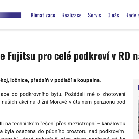
Hlavní
navigace
Klimatizace
Realizace
Servis
O nás
Rady a
Klimatizace rodinných domů a vil
Pozáruční servis
Klimatizace bytů
Čistění klimatizačních zař
e Fujitsu pro celé podkroví v RD 
Klimatizace chat a chalup
Periodické prohlídky a revi
Chlazení skladů
koj, ložnice, předsíň v podlaží a koupelna.
izace do podkrovního bytu. Požádali mě o zhotovení
Chlazení vinoték – archívy vín
z naších akcí na Jižní Moravě v útulném penzionu pod
Klimatizace pro kanceláře
dli na technickém řešení přes mezistropní – kanálovou
Klimatizace administrativních budov
ka byla osazena do půdního prostoru nad podkrovím.