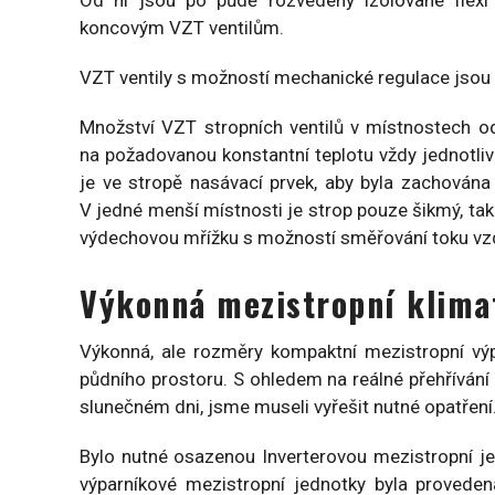
Od ní jsou po půdě rozvedeny izolované flexi 
koncovým VZT ventilům.
VZT ventily s možností mechanické regulace jsou
Množství VZT stropních ventilů v místnostech o
na požadovanou konstantní teplotu vždy jednotlivé
je ve stropě nasávací prvek, aby byla zachován
V jedné menší místnosti je strop pouze šikmý, tak
výdechovou mřížku s možností směřování toku vz
Výkonná mezistropní klima
Výkonná, ale rozměry kompaktní mezistropní vý
půdního prostoru. S ohledem na reálné přehříván
slunečném dni, jsme museli vyřešit nutné opatření
Bylo nutné osazenou Inverterovou mezistropní je
výparníkové mezistropní jednotky byla prove