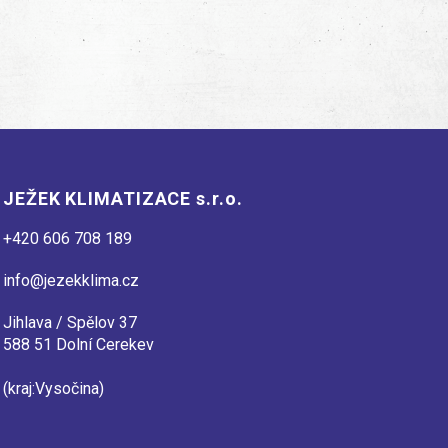
JEŽEK KLIMATIZACE s.r.o.
+420 606 708 189
info@jezekklima.cz
Jihlava / Spělov 37
588 51 Dolní Cerekev
(kraj:Vysočina)