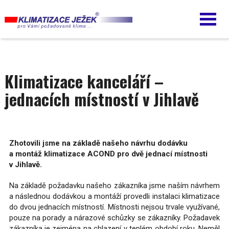
Přejít
k
hlavnímu
obsahu
Klimatizace kanceláří –
jednacích místností v Jihlavě
Zhotovili jsme na základě našeho návrhu dodávku
a montáž klimatizace ACOND pro dvě jednací místnosti
v Jihlavě.
Na základě požadavku našeho zákazníka jsme naším návrhem
a následnou dodávkou a montáží provedli instalaci klimatizace
do dvou jednacích místností. Místnosti nejsou trvale využívané,
pouze na porady a nárazové schůzky se zákazníky. Požadavek
zákazníka je zejména na chlazení v teplém období roku. Neměl