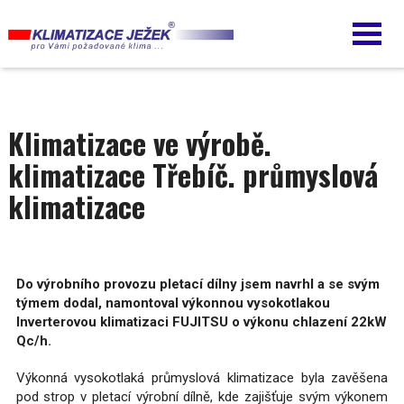
Přejít
k
hlavnímu
obsahu
Klimatizace ve výrobě.
klimatizace Třebíč. průmyslová
klimatizace
Do výrobního provozu pletací dílny jsem navrhl a se svým
týmem dodal, namontoval výkonnou vysokotlakou
Inverterovou klimatizaci FUJITSU o výkonu chlazení 22kW
Qc/h.
Výkonná vysokotlaká průmyslová klimatizace byla zavěšena
pod strop v pletací výrobní dílně, kde zajišťuje svým výkonem