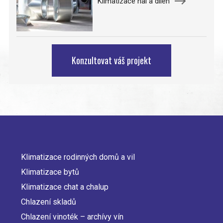
Klimatizace hal a dílen
Konzultovat váš projekt
Klimatizace rodinných domů a vil
Main
Klimatizace bytů
navigation
Klimatizace chat a chalup
Chlazení skladů
Chlazení vinoték – archívy vín