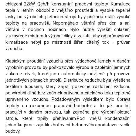
chlazení 22kW Qch/h konstantní pracovní teploty. Kumulace
tepla v letním období z vnějšího prostředí a vysoké tepelné
zisky od výrobních pletacích strojů byly příčinou stálé vysoké
teploty na pracovišti. Nepomáhalo větrání přes den a ani
větrání v nočních hodinách. Bylo nutné vyřešit chlazení
v uzavřené místnosti výrobní dílny a zajistit, aby od průmyslové
klimatizace nebyl po místnosti šířen citelný tok – průvan
vzduchu.
Klasickým proudění vzduchu přes výdechové lamely v daném
výrobním provozu by poškozovalo výrobu a zaplétání jemných
vláken z cívek, které jsou automaticky odvíjené při provozu
jednotlivých pletacích strojů. Distribuce vzduchu byla vyřešena
textilním tubusem, který zajistí pozvolné rozložení vzduchu
po výrobní dílně bez známek průvanu a citelného toku teplotně
upraveného vzduchu. Požadovaným výsledkem bylo úprava
teploty na rozumnou pracovní hodnotu a to jak pro lidi
pracující v daném provozu, tak zejména pro výrobní pletací
stroje, které trpěly přehříváním.Pod vnější kondenzační
jednotku jsme zajistili zhotovení betonového podstavce vedle
budovy.