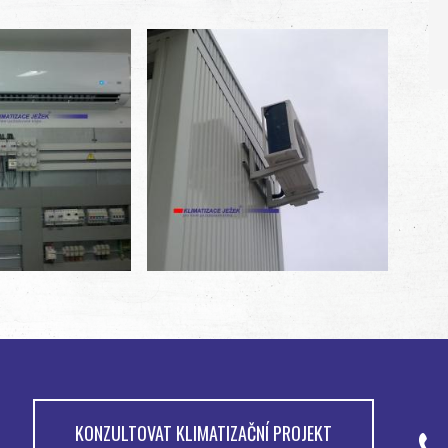
Klimatizace ve zdravotnictví
Klimatizace prodejen
Klimatizace pro kontejnerová pracoviště
Klimatizace pro průmysl a výrobu
KONZULTOVAT KLIMATIZAČNÍ PROJEKT