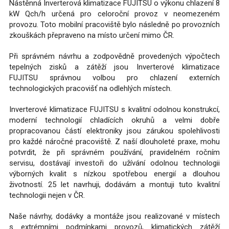
Nástěnná Inverterová klimatizace FUJITSU o výkonu chlazení 8
kW Qch/h určená pro celoroční provoz v neomezeném
provozu. Toto mobilní pracoviště bylo následně po provozních
zkouškách přepraveno na místo určení mimo ČR.
Při správném návrhu a zodpovědně provedených výpočtech
tepelných zisků a zátěží jsou Inverterové klimatizace
FUJITSU správnou volbou pro chlazení externích
technologických pracovišť na odlehlých místech.
Inverterové klimatizace FUJITSU s kvalitní odolnou konstrukcí,
moderní technologií chladících okruhů a velmi dobře
propracovanou částí elektroniky jsou zárukou spolehlivosti
pro každé náročné pracoviště. Z naší dlouholeté praxe, mohu
potvrdit, že při správném používání, pravidelném ročním
servisu, dostávají investoři do užívání odolnou technologii
výborných kvalit s nízkou spotřebou energií a dlouhou
životností. 25 let navrhuji, dodávám a montuji tuto kvalitní
technologii nejen v ČR.
Naše návrhy, dodávky a montáže jsou realizované v místech
s extrémními podmínkami provozů, klimatických zátěží