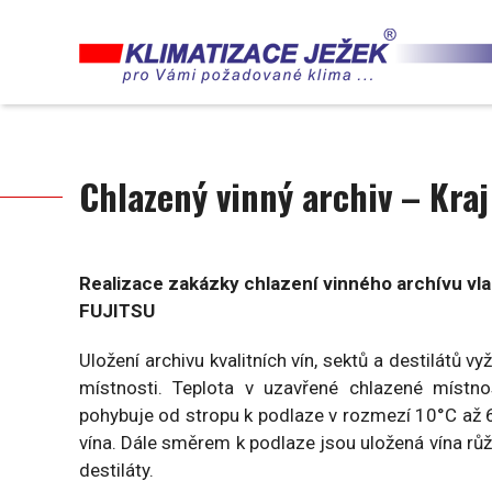
Přejít
k
hlavnímu
obsahu
Chlazený vinný archiv – Kra
Realizace zakázky chlazení vinného archívu vl
FUJITSU
Uložení archivu kvalitních vín, sektů a destilátů 
místnosti. Teplota v uzavřené chlazené míst
pohybuje od stropu k podlaze v rozmezí 10°C až 6
vína. Dále směrem k podlaze jsou uložená vína růž
destiláty.