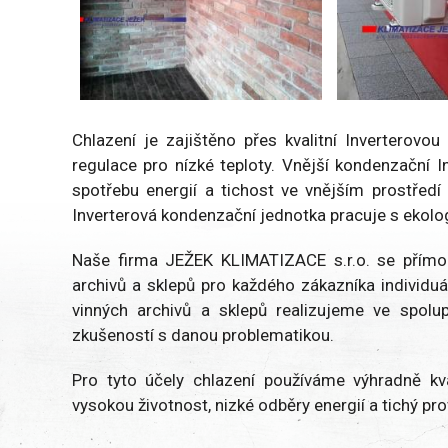
Chlazení je zajištěno přes kvalitní Inverterov
regulace pro nízké teploty. Vnější kondenzační I
spotřebu energií a tichost ve vnějším prostředí
Inverterová kondenzační jednotka pracuje s ekol
Naše firma JEŽEK KLIMATIZACE s.r.o. se přímo s
archivů a sklepů pro každého zákazníka individu
vinných archivů a sklepů realizujeme ve spolu
zkušeností s danou problematikou.
Pro tyto účely chlazení používáme výhradně kval
vysokou životnost, nizké odběry energií a tichý p