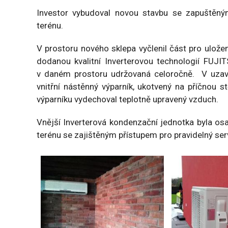
Investor vybudoval novou stavbu se zapuštěný
terénu.
V prostoru nového sklepa vyčlenil část pro ulože
dodanou kvalitní Inverterovou technologií FUJI
v daném prostoru udržovaná celoročně. V uzavř
vnitřní nástěnný výparník, ukotvený na příčnou 
výparníku vydechoval teplotně upravený vzduch.
Vnější Inverterová kondenzační jednotka byla os
terénu se zajištěným přístupem pro pravidelný serv