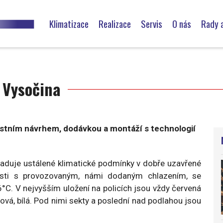
Hlavní
navigace
Klimatizace
Realizace
Servis
O nás
Rady a
Klimatizace rodinných domů a vil
Pozáruční servis
Klimatizace bytů
Čistění klimatizačních zař
j Vysočina
Klimatizace chat a chalup
Periodické prohlídky a revi
Chlazení skladů
astním návrhem, dodávkou a montáží s technologií
Chlazení vinoték – archívy vín
vyžaduje ustálené klimatické podmínky v dobře uzavřené
Klimatizace pro kanceláře
nosti s provozovaným, námi dodaným chlazením, se
°C. V nejvyšším uložení na policích jsou vždy červená
Klimatizace administrativních budov
ová, bílá. Pod nimi sekty a poslední nad podlahou jsou