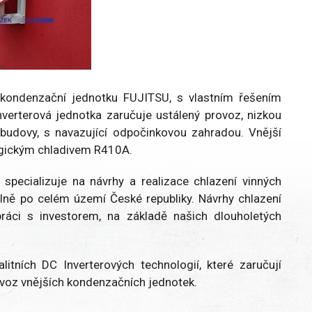
ou kondenzační jednotku FUJITSU, s vlastním řešením
nverterová jednotka zaručuje ustálený provoz, nizkou
 budovy, s navazující odpočinkovou zahradou. Vnější
ogickým chladivem R410A.
pecializuje na návrhy a realizace chlazení vinných
álně po celém území České republiky. Návrhy chlazení
práci s investorem, na základě našich dlouholetých
itních DC Inverterových technologií, které zaručují
rovoz vnějších kondenzačních jednotek.