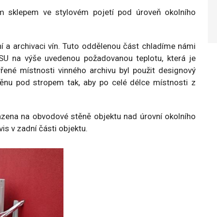
Klimatizace ve zdravotnictví
m sklepem ve stylovém pojetí pod úroveň okolního
Klimatizace prodejen
Klimatizace pro kontejnerová pracoviště
ní a archivaci vín. Tuto oddělenou část chladíme námi
TSU na výše uvedenou požadovanou teplotu, která je
Klimatizace pro průmysl a výrobu
ené místnosti vinného archivu byl použit designový
stěnu pod stropem tak, aby po celé délce místnosti z
azena na obvodové stěně objektu nad úrovní okolního
is v zadní části objektu.