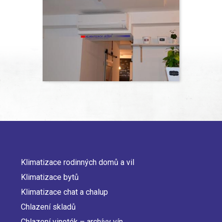
Klimatizace rodinných domů a vil
Main
Klimatizace bytů
navigation
Klimatizace chat a chalup
Chlazení skladů
Chlazení vinoték – archívy vín